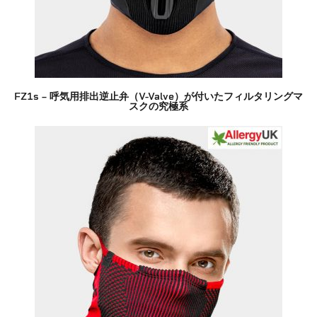
FZ1s – 呼気用排出逆止弁（V-Valve）が付いたフィルタリングマ
スクの究極系