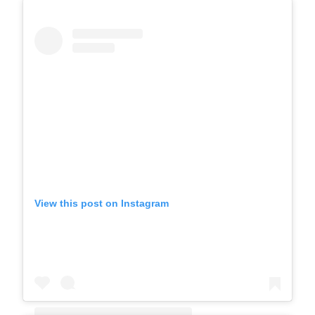
A post shared by 𝑵𝒂𝒅𝒆𝒛𝒉𝒅𝒂 𝑷𝒂𝒗𝒍𝒐𝒗𝒂 娜蒂雅 (@nadezhda_pavlova__)
View this post on Instagram