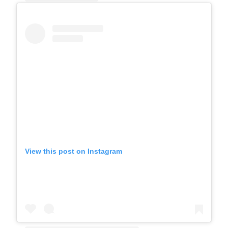
A post shared by しまなみ と さともか＊Shimanami to Satomoka (@mm5152scott_stmk)
View this post on Instagram