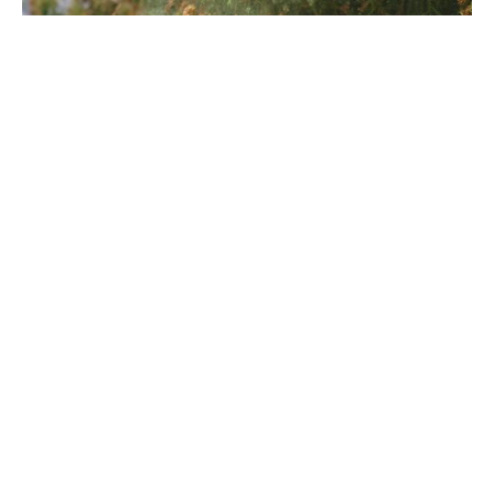
3. 各地域の花粉飛散傾向
各地域の花粉飛散傾向は、例年に比べて四国・関
東甲信は例年並み、九州・中国・近畿・東海・北
陸・東北はやや多い見込みです。北海道は非常に
多いと予測されています。
例: 東北南部は少なく、東北北部は非常に多い見込
みです。
4. 2023年夏の気象と花粉飛散量の関
係
花粉の飛散量は前年夏の気象条件に影響されま
す。2023年は夏に猛暑が続き、花粉の飛散に好条
件が揃いました。しかし、春の花粉飛散量が多か