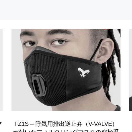
マ
FZ1S – 呼気用排出逆止弁（V-VALVE）
が付いたフィルタリングマスクの究極系