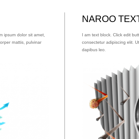
NAROO TEXT
em ipsum dolor sit amet,
I am text block. Click edit bu
corper mattis, pulvinar
consectetur adipiscing elit. Ut
dapibus leo.