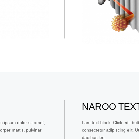
NAROO TEXT
em ipsum dolor sit amet,
I am text block. Click edit bu
corper mattis, pulvinar
consectetur adipiscing elit. Ut
dapibus leo.