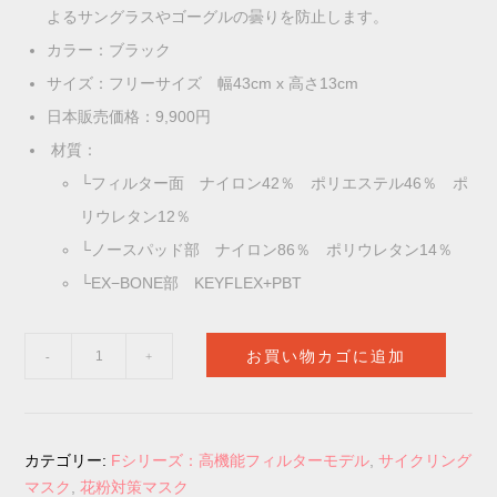
よるサングラスやゴーグルの曇りを防止します。
カラー：ブラック
サイズ：フリーサイズ 幅43cm x 高さ13cm
日本販売価格：9,900円
材質：
└フィルター面 ナイロン42％ ポリエステル46％ ポ
リウレタン12％
└ノースパッド部 ナイロン86％ ポリウレタン14％
└EX−BONE
部
KEYFLEX+PBT
お買い物カゴに追加
カテゴリー:
Fシリーズ：高機能フィルターモデル
,
サイクリング
マスク
,
花粉対策マスク