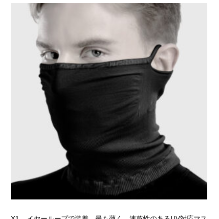
X1 – イヤーループで装着。最も薄く、速乾性のあるUV対応マス