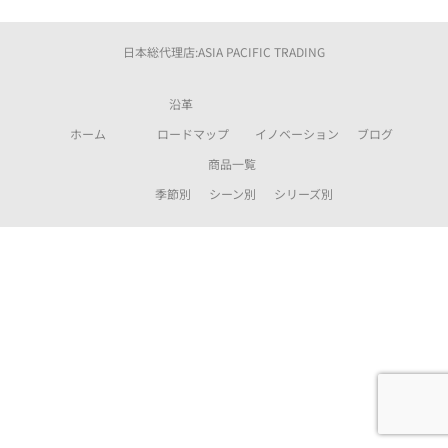
日本総代理店:ASIA PACIFIC TRADING
沿革
ホーム
ロードマップ
イノベーション
ブログ
商品一覧
季節別
シーン別
シリーズ別